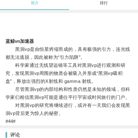
简介
排行
蓝鲸vn加速器
黑洞vp是由恒星坍缩而成的，具有极强的引力，连光线
都无法逃脱，因此被称为“引力陷阱”。
科学家通过无线望远镜等工具对黑洞vp进行观测和研
究，发现黑洞vp周围的物质会被吸入并形成“黑洞vp吸积
盘”，释放出强烈的X射线和 gamma 射线。
尽管黑洞vp的内部结构和性质仍然是未知的领域，但科
学家们相信黑洞vp可能是通往平行宇宙或时间旅行的门户。
对黑洞vp的研究将继续进行，或许有一天我们会发现黑
洞vp背后更为惊人的秘密。
#44#
评论